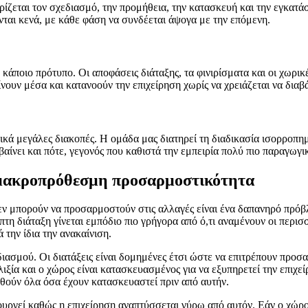
ίζεται τον σχεδιασμό, την προμήθεια, την κατασκευή και την εγκατάσ
ονται κενά, με κάθε φάση να συνδέεται άψογα με την επόμενη.
κάποιο πρότυπο. Οι αποφάσεις διάταξης, τα φινιρίσματα και οι χωρικ
αίνουν μέσα και κατανοούν την επιχείρηση χωρίς να χρειάζεται να διαβ
ικά μεγάλες διακοπές. Η ομάδα μας διατηρεί τη διαδικασία ισορροπη
μβαίνει και πότε, γεγονός που καθιστά την εμπειρία πολύ πιο παραγωγ
 μακροπρόθεσμη προσαρμοστικότητα
μπορούν να προσαρμοστούν στις αλλαγές είναι ένα δαπανηρό πρόβλη
πτη διάταξη γίνεται εμπόδιο πιο γρήγορα από ό,τι αναμένουν οι περισ
την ίδια την ανακαίνιση.
ασμού. Οι διατάξεις είναι δομημένες έτσι ώστε να επιτρέπουν προσαρ
λιξία και ο χώρος είναι κατασκευασμένος για να εξυπηρετεί την επιχε
θούν όλα όσα έχουν κατασκευαστεί πριν από αυτήν.
ουργεί καθώς η επιχείρηση αναπτύσσεται γύρω από αυτόν. Εάν ο χώρος