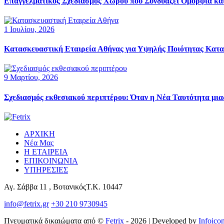
Επαγγελματικός Σχεδιασμός Χώρου που Συνδυάζει Ομορφιά και
1 Ιουλίου, 2026
Κατασκευαστική Εταιρεία Αθήνας για Υψηλής Ποιότητας Κατα
9 Μαρτίου, 2026
Σχεδιασμός εκθεσιακού περιπτέρου: Όταν η Νέα Ταυτότητα μ
ΑΡΧΙΚΗ
Νέα Μας
Η ΕΤΑΙΡΕΙΑ
ΕΠΙΚΟΙΝΩΝΙΑ
ΥΠΗΡΕΣΙΕΣ
Αγ. Σάββα 11 , ΒοτανικόςΤ.Κ. 10447
info@fetrix.gr
+30 210 9730945
Πνευματικά δικαιώματα από ©
Fetrix
- 2026 | Developed by
Infoico