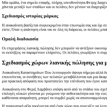
Μία ομάδα, ένα σημείο επαφής, πλήρης υπευθυνότητα.Φετριχ Διαχειρ
χάνεται μεταξύ των σταδίων και οι πελάτες δεν μένουν να διαχειρίζ
Σχεδιασμός ιστορίας μάρκας
Η ανακαίνιση βασίζεται συγκεκριμένα στην επωνυμία σας και όχι σε 
είστε; Όταν η απάντηση είναι ναι σε όλη τη διάρκεια, οι πελάτες μπ
Ομαλή διαδικασία
Οι επιχειρήσεις λιανικής πώλησης δεν μπορούν να αντέξουν οικονομ
οι εκπλήξεις να παραμένουν ελάχιστες. Οι πελάτες γνωρίζουν τι συ
Σχεδιασμός χώρων λιανικής πώλησης για
Ανακαίνιση Καταστημάτων Που λειτουργούν άψογα σήμερα αλλά δεν 
επεκτείνεται, οι συνήθειες των πελατών μεταβάλλονται και μια άκαμ
μια πρακτική απόφαση που προστατεύει την επένδυση που έγινε κατά 
Ανακαίνιση στο Φεριξ Λαμβάνει υπόψη αυτό από το στάδιο του σχεδι
επιλογές υλικών γίνονται με γνώμονα την ανθεκτικότητα και την ευε
καθίσταται απαραίτητη, μπορεί να συμβεί χωρίς να αποσυναρμολογη
Η πραγματική αξία προέρχεται από έναν χώρο που συνεχίζει να λειτ