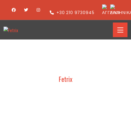
+30 210 9730945
Fetrix
D.ELLINAS-CLIMATHERM
2026