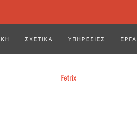
ΙΚΗ
ΣΧΕΤΙΚΆ
ΥΠΗΡΕΣΙΕΣ
ΕΡΓΑ
Fetrix
DRYDOCKS- POSIDONIA 2022