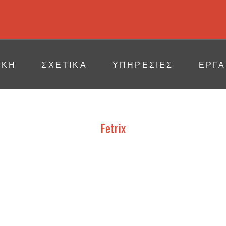
ΙΚΗ
ΣΧΕΤΙΚΆ
ΥΠΗΡΕΣΙΕΣ
ΕΡΓΑ
Fetrix
ESTIA – FOOD EXPO 2023