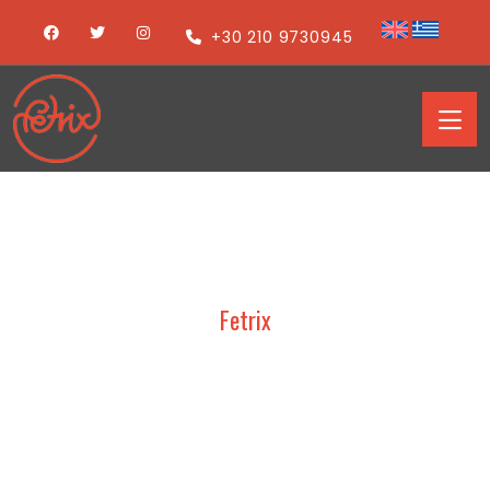
+30 210 9730945
Fetrix
TCL – CLIMATHERM 2020