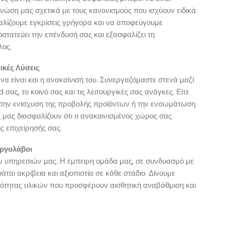
νώση μας σχετικά με τους κανονισμούς που ισχύουν ειδικά
αλίζουμε εγκρίσεις γρήγορα και να αποφεύγουμε
στατεύει την επένδυσή σας και εξασφαλίζει τη
λος.
ικές Λύσεις
 να είναι και η ανακαίνισή του. Συνεργαζόμαστε στενά μαζί
σας, το κοινό σας και τις λειτουργικές σας ανάγκες. Είτε
ς, την ενίσχυση της προβολής προϊόντων ή την ενσωμάτωση
ς μας διασφαλίζουν ότι ο ανακαινισμένος χώρος σας
ς επιχείρησής σας.
εργολάβοι
ων υπηρεσιών μας. Η έμπειρη ομάδα μας, σε συνδυασμό με
ται ακρίβεια και αξιοπιστία σε κάθε στάδιο. Δίνουμε
ιότητας υλικών που προσφέρουν αισθητική αναβάθμιση και