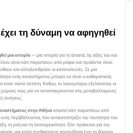
έχει τη δύναμη να αφηγηθεί
εί μια ιστορία
— μια ιστορία για το brand, τις αξίες του και
άλλον είναι κάτι παραπάνω από ράφια και προϊόντα· είναι
ιώθουν και αλληλεπιδρούν οι καταναλωτές. Σε μια
κότητα ενός καταστήματος μπορεί να είναι ο καθοριστικός
 έναν πιστό πελάτη. Καθώς το λιανεμπόριο εξελίσσεται, οι
 χώρους τους για να ανταποκρίνονται στις μεταβαλλόμενες
ές ανάγκες.
αταστήματος στην Αθήνα
απαιτεί κάτι παραπάνω από
α ενός περιβάλλοντος που αντικατοπτρίζει την ταυτότητα του
η, τη ροή και τη λειτουργικότητα. Είτε πρόκειται για την
αίνιση, μια καλά σχεδιασμένη παρέμβαση έχει τη δύναμη