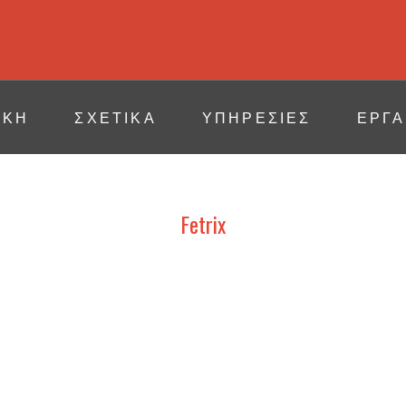
ΙΚΗ
ΣΧΕΤΙΚΆ
ΥΠΗΡΕΣΙΕΣ
ΕΡΓΑ
Fetrix
Λεπτομέρειες ειδήσεων