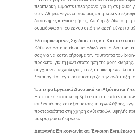
περίπλοκη. Είμαστε υπερήφανοι για τη σε βάθος γ
στην Αθήνα, γεγονός που μας επιτρέπει να εξασφ
δαπανηρές καθυστερήσεις. Αυτή η εξειδίκευση προ
συμμόρφωση του έργου από την αρχή μέχρι το τέ
Εξατομικευμένες Σχεδιαστικές και Κατασκευαστ
Κάθε κατάστημα είναι μοναδικό, και το ίδιο πρέπει
σας για να κατανοήσουμε την ταυτότητα του brand 
πρόκειται για τη βελτιστοποίηση της ροής κίνηση
σύγχρονης τεχνολογίας, οι εξατομικευμένες λύσει
λειτουργεί άψογα και υποστηρίζει την ανάπτυξη τη
Έμπειρο Εργατικό Δυναμικό και Αξιόπιστοι Υπ
Η ποιοτική κατασκευή βρίσκεται στο επίκεντρο τ
επιλεγμένους και αξιόπιστους υπεργολάβους, εγγυά
προτεραιότητα στη χρήση ανθεκτικών, υψηλής πο
μακροχρόνια διάρκεια.
Διαφανής Επικοινωνία και Έγκαιρη Ενημέρωση