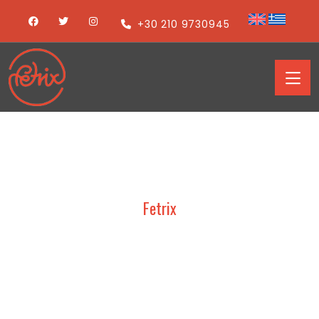
+30 210 9730945
Fetrix
TRESOR – ARTOZA 2019