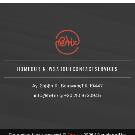
HOME
OUR NEWS
ABOUT
CONTACT
SERVICES
Αγ. Σάββα 11 , ΒοτανικόςΤ.Κ. 10447
info@fetrix.gr
+30 210 9730945
Πνευματικά δικαιώματα από ©
Fetrix
- 2026 | Developed by