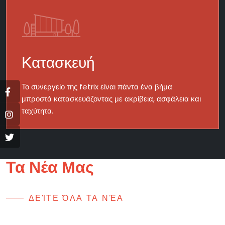
Κατασκευή
Το συνεργείο της fetrix είναι πάντα ένα βήμα
μπροστά κατασκευάζοντας με ακρίβεια, ασφάλεια και
ταχύτητα.
Τα Νέα Μας
ΔΕΊΤΕ ΌΛΑ ΤΑ ΝΈΑ