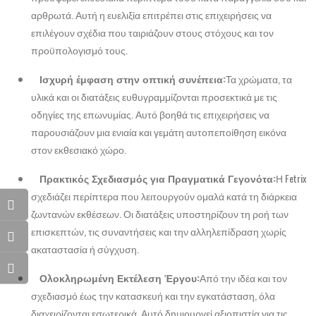
αρθρωτά. Αυτή η ευελιξία επιτρέπει στις επιχειρήσεις να
επιλέγουν σχέδια που ταιριάζουν στους στόχους και τον
προϋπολογισμό τους.
Ισχυρή έμφαση στην οπτική συνέπεια:
Τα χρώματα, τα
υλικά και οι διατάξεις ευθυγραμμίζονται προσεκτικά με τις
οδηγίες της επωνυμίας. Αυτό βοηθά τις επιχειρήσεις να
παρουσιάζουν μια ενιαία και γεμάτη αυτοπεποίθηση εικόνα
στον εκθεσιακό χώρο.
Πρακτικός Σχεδιασμός για Πραγματικά Γεγονότα:
Η Fetrix
σχεδιάζει περίπτερα που λειτουργούν ομαλά κατά τη διάρκεια
ζωντανών εκθέσεων. Οι διατάξεις υποστηρίζουν τη ροή των
επισκεπτών, τις συναντήσεις και την αλληλεπίδραση χωρίς
ακαταστασία ή σύγχυση.
Ολοκληρωμένη Εκτέλεση Έργου:
Από την ιδέα και τον
σχεδιασμό έως την κατασκευή και την εγκατάσταση, όλα
διαχειρίζονται εσωτερικά. Αυτό δημιουργεί αξιοπιστία για τις