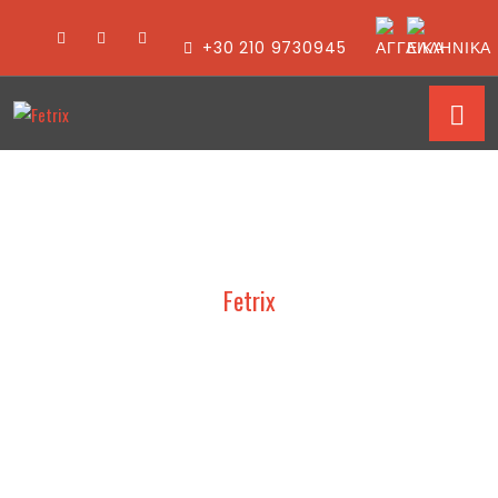
+30 210 9730945
Fetrix
Λεπτομέρειες
ειδήσεων