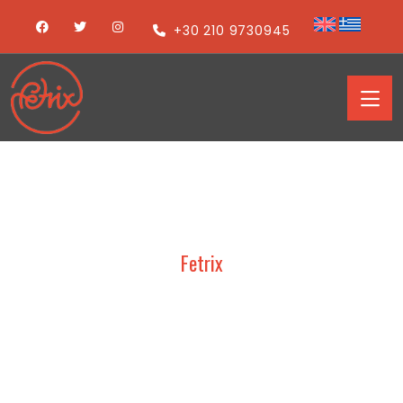
+30 210 9730945
Fetrix
Λεπτομέρειες
ειδήσεων